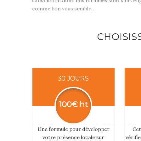
satisfaction donc nos formules sont sans enga
comme bon vous semble..
CHOISIS
30 JOURS
100€ ht
Une formule pour développer
Cet
votre présence locale sur
vérifi