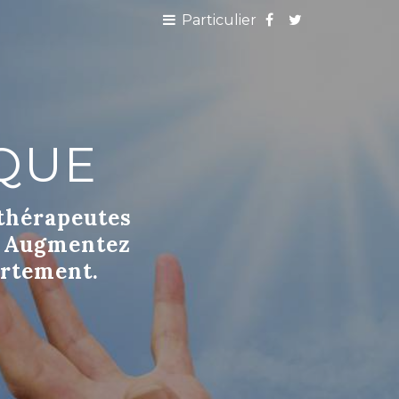
Particulier
QUE
 thérapeutes
b. Augmentez
artement.