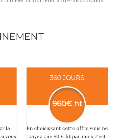
e continuer ou d’arrêter notre collaboration
ONNEMENT
360 JOURS
960€ ht
er la
En choisissant cette offre vous ne
si vous
payez que 80 € ht par mois c'est