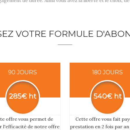
gement de durée. Ainsi vous avez la liberté et le choix, d
SEZ VOTRE FORMULE D'AB
90 JOURS
180 JOURS
285€ ht
540€ ht
te offre vous permet de
Cette offre vous fait pay
er l'efficacité de notre offre
prestation en 2 fois par an 