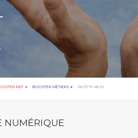
T
E
OOSTER REF
BOOSTER MÉTIERS
06 33 79 48 92
E NUMÉRIQUE