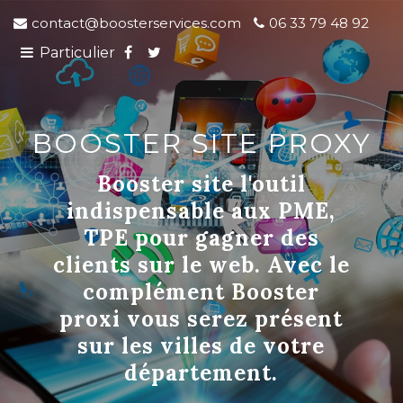
contact@boosterservices.com
06 33 79 48 92
Particulier
BOOSTER SITE PROXY
Booster site l'outil
indispensable aux PME,
TPE pour gagner des
clients sur le web. Avec le
complément Booster
proxi vous serez présent
sur les villes de votre
département.